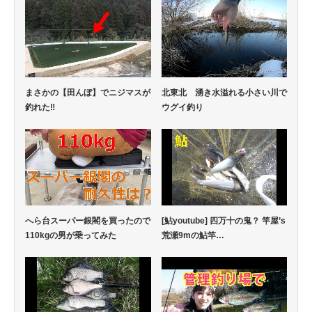
まさかの【田んぼ】でニジマスが
北東北 湧き水溢れる小さい川で
釣れた‼
ウグイ釣り
へら台スーパー銀閣を買ったので
[鮎youtube] 四万十の鬼？ 竿屋’s
110kgの男が乗ってみた
荒瀬9mの鮎竿…