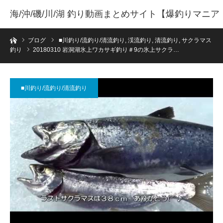
海/沖/磯/川/湖 釣り動画まとめサイト【爆釣りマニア
ホーム
】
ブログ
■川釣り/流釣り/清流釣り
,
渓流釣り
,
清流釣り
,
サクラマス
釣り
20180310 岩洞湖氷上ワカサギ釣り＃9の氷上サクラ…
■川釣り/流釣り/清流釣り