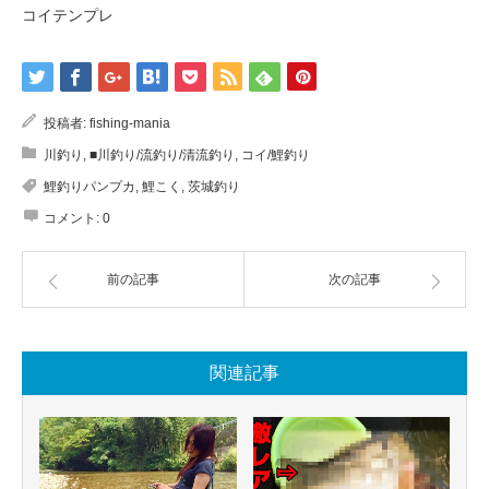
コイテンプレ
投稿者:
fishing-mania
川釣り
,
■川釣り/流釣り/清流釣り
,
コイ/鯉釣り
鯉釣りパンプカ
,
鯉こく
,
茨城釣り
コメント:
0
前の記事
次の記事
関連記事