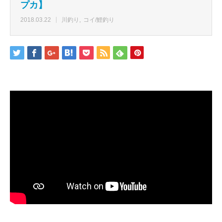
プカ】
2018.03.22
川釣り
コイ/鯉釣り