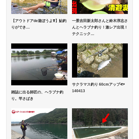
【アウトドアde遊ぼうよ❣️】鮎釣
一景吉田新太郎さんと鈴木淳志さ
りができ…
んとヘラブナ釣り！激レア出現！
テクニック…
サクラマス釣り 60cmアップ🐟
140413
雑誌に出る師匠の、ヘラブナ釣
り。竿さばき