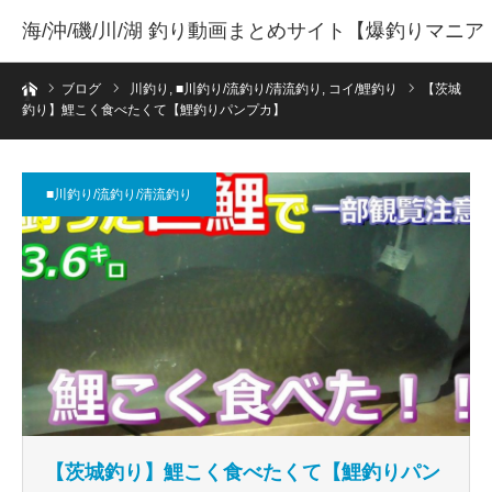
海/沖/磯/川/湖 釣り動画まとめサイト【爆釣りマニア
ホーム
】
ブログ
川釣り
,
■川釣り/流釣り/清流釣り
,
コイ/鯉釣り
【茨城
釣り】鯉こく食べたくて【鯉釣りパンプカ】
■川釣り/流釣り/清流釣り
【茨城釣り】鯉こく食べたくて【鯉釣りパン