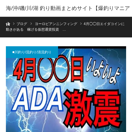
海/沖/磯/川/湖 釣り動画まとめサイト【爆釣りマニア
ホーム
】
ブログ
ヨーロピアンニンフィング
4月◯◯日エイダコインに
動きがある 稼げる仮想通貨投資 …
■川釣り/流釣り/清流釣り