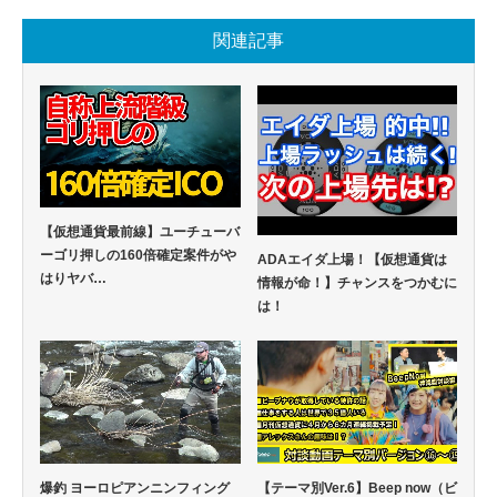
関連記事
【仮想通貨最前線】ユーチューバ
ーゴリ押しの160倍確定案件がや
ADAエイダ上場！【仮想通貨は
はりヤバ…
情報が命！】チャンスをつかむに
は！
爆釣 ヨーロピアンニンフィング
【テーマ別Ver.6】Beep now（ビ