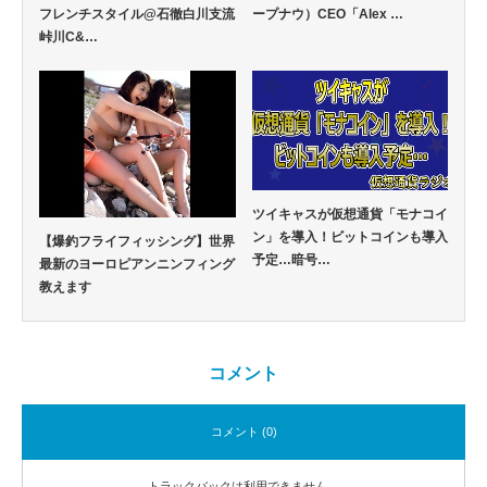
フレンチスタイル@石徹白川支流
ープナウ）CEO「Alex …
峠川C&…
ツイキャスが仮想通貨「モナコイ
ン」を導入！ビットコインも導入
【爆釣フライフィッシング】世界
予定…暗号…
最新のヨーロピアンニンフィング
教えます
コメント
コメント (0)
トラックバックは利用できません。