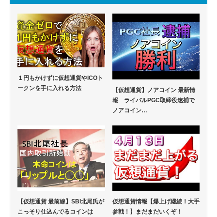
１円もかけずに仮想通貨やICOト
ークンを手に入れる方法
【仮想通貨】ノアコイン 最新情
報 ライバルPGC取締役逮捕で
ノアコイン…
【仮想通貨 最前線】SBI北尾氏が
仮想通貨情報【爆上げ継続！大手
こっそり仕込んでるコインは
参戦！】まだまだいくぞ！