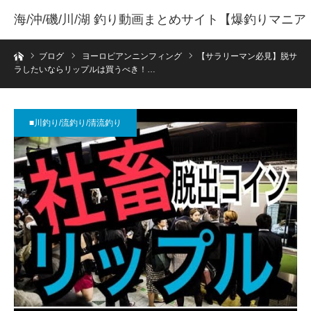
海/沖/磯/川/湖 釣り動画まとめサイト【爆釣りマニア
ホーム
】
ブログ
ヨーロピアンニンフィング
【サラリーマン必見】脱サ
ラしたいならリップルは買うべき！…
■川釣り/流釣り/清流釣り