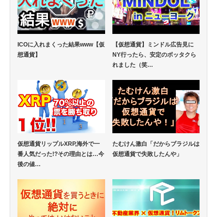
ICOに入れまくった結果www【仮
【仮想通貨】ミンドル広告見に
想通貨】
NY行ったら、安定のボッタクら
れました（笑…
仮想通貨リップルXRP,海外で一
たむけん激白「だからブラジルは
番人気だった!?その理由とは…今
仮想通貨で失敗したんや」
後の値…