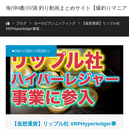
海/沖/磯/川/湖 釣り動画まとめサイト【爆釣りマニア
ホーム
】
ブログ
ヨーロピアンニンフィング
【仮想通貨】リップル社
XRPHyperledger事業…
■川釣り/流釣り/清流釣り
【仮想通貨】リップル社 XRPHyperledger事