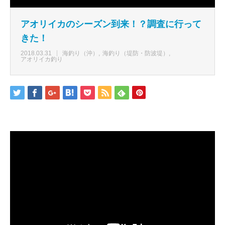
アオリイカのシーズン到来！？調査に行って
きた！
2018.03.31
海釣り（沖）
海釣り（堤防・防波堤）
アオリイカ釣り