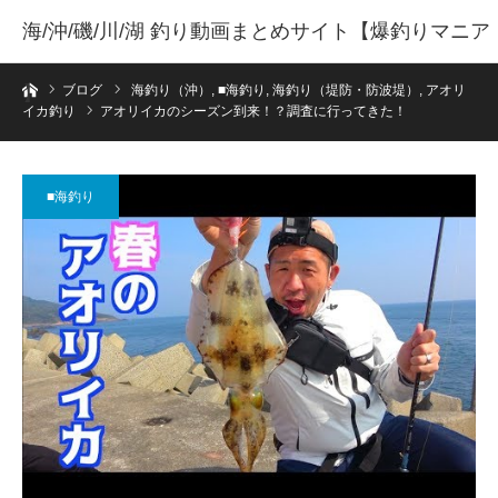
海/沖/磯/川/湖 釣り動画まとめサイト【爆釣りマニア
ホーム
】
ブログ
海釣り（沖）
,
■海釣り
,
海釣り（堤防・防波堤）
,
アオリ
イカ釣り
アオリイカのシーズン到来！？調査に行ってきた！
■海釣り