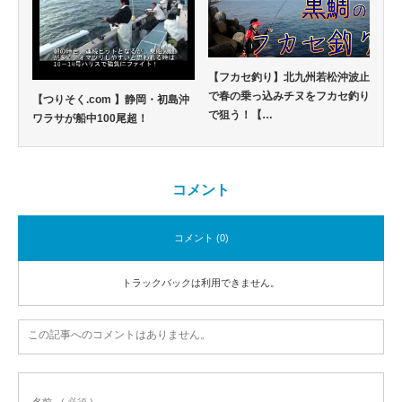
【フカセ釣り】北九州若松沖波止
で春の乗っ込みチヌをフカセ釣り
【つりそく.com 】静岡・初島沖
で狙う！【…
ワラサが船中100尾超！
コメント
コメント (0)
トラックバックは利用できません。
この記事へのコメントはありません。