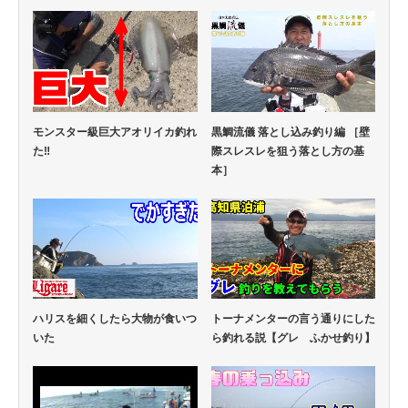
モンスター級巨大アオリイカ釣れ
黒鯛流儀 落とし込み釣り編 ［壁
た‼
際スレスレを狙う落とし方の基
本］
ハリスを細くしたら大物が食いつ
トーナメンターの言う通りにした
いた
ら釣れる説【グレ ふかせ釣り】