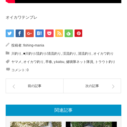
オイカワテンプレ
投稿者:
fishing-mania
川釣り
,
■川釣り/流釣り/清流釣り
,
渓流釣り
,
清流釣り
,
オイカワ釣り
ヤマメ
,
オイカワ釣り
,
早春
,
y.katsu
,
健啖隊ネット隊員
,
トラウト釣り
コメント:
0
前の記事
次の記事
関連記事