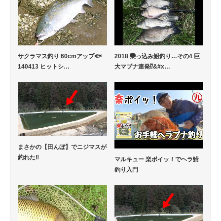
サクラマス釣り 60cmアップ🐟
2018 乗っ込み鮒釣り…その4 巨
140413 ヒットシ…
大マブナ連発⁉&#x…
まさかの【田んぼ】でニジマスが
釣れた‼
マルキュー 楽ポイッ！でヘラ鮒
釣り入門