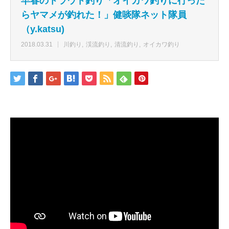
早春のトラウト釣り「オイカワ釣りに行った
らヤマメが釣れた！」健啖隊ネット隊員
（y.katsu)
2018.03.31
川釣り
渓流釣り
清流釣り
オイカワ釣り