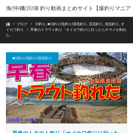
海/沖/磯/川/湖 釣り動画まとめサイト【爆釣りマニア
ホーム
】
ブログ
川釣り
,
■川釣り/流釣り/清流釣り
,
渓流釣り
,
清流釣り
,
オ
イカワ釣り
早春のトラウト釣り「オイカワ釣りに行ったらヤマメが釣れ
た…
■川釣り/流釣り/清流釣り