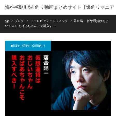
海/沖/磯/川/湖 釣り動画まとめサイト【爆釣りマニア
ホーム
】
ブログ
ヨーロピアンニンフィング
落合陽一 仮想通貨はおじ
いちゃん おばあちゃんこそ購入す…
■川釣り/流釣り/清流釣り