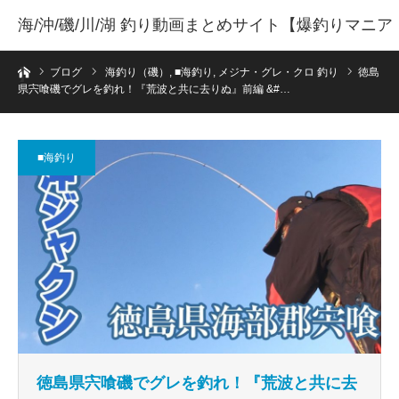
海/沖/磯/川/湖 釣り動画まとめサイト【爆釣りマニア
ホーム
】
ブログ
海釣り（磯）
,
■海釣り
,
メジナ・グレ・クロ 釣り
徳島
県宍喰磯でグレを釣れ！『荒波と共に去りぬ』前編 &#…
■海釣り
徳島県宍喰磯でグレを釣れ！『荒波と共に去