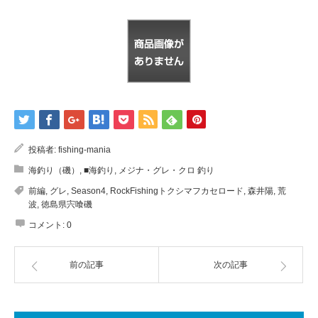
投稿者:
fishing-mania
海釣り（磯）
,
■海釣り
,
メジナ・グレ・クロ 釣り
前編
,
グレ
,
Season4
,
RockFishingトクシマフカセロード
,
森井陽
,
荒
波
,
徳島県宍喰磯
コメント:
0
前の記事
次の記事