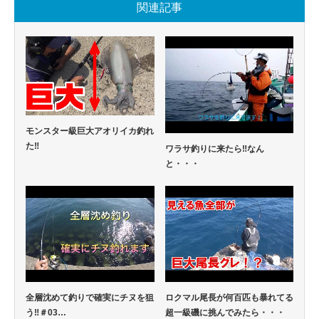
関連記事
モンスター級巨大アオリイカ釣れ
た‼
ワラサ釣りに来たら‼なん
と・・・
全層沈めて釣りで確実にチヌを狙
ロクマル尾長が何百匹も暴れてる
う‼️＃03…
超一級磯に挑んでみたら・・・