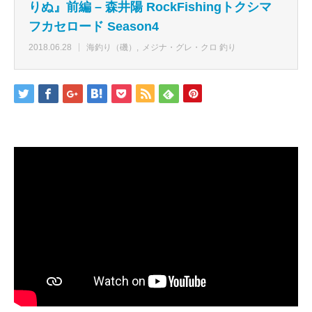
りぬ』前編 – 森井陽 RockFishingトクシマ
フカセロード Season4
2018.06.28
海釣り（磯）
メジナ・グレ・クロ 釣り