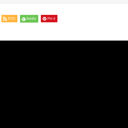
RSS
feedly
Pin it