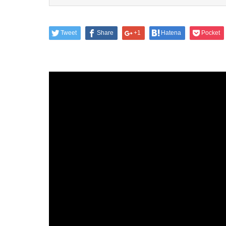
Tweet
Share
+1
Hatena
Pocket