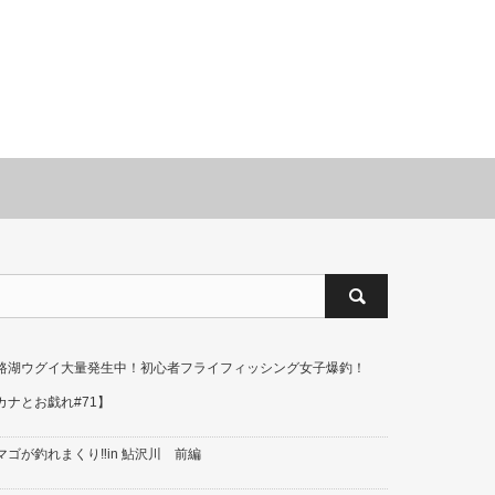
路湖ウグイ大量発生中！初心者フライフィッシング女子爆釣！
カナとお戯れ#71】
マゴが釣れまくり‼in 鮎沢川 前編