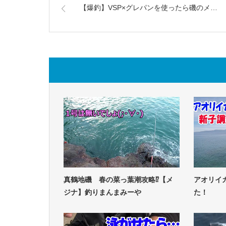
【爆釣】VSP×グレパンを使ったら磯のメ…
真鶴地磯 春の菜っ葉潮攻略⁉【メ
アオリイ
ジナ】釣りまんまみーや
た！