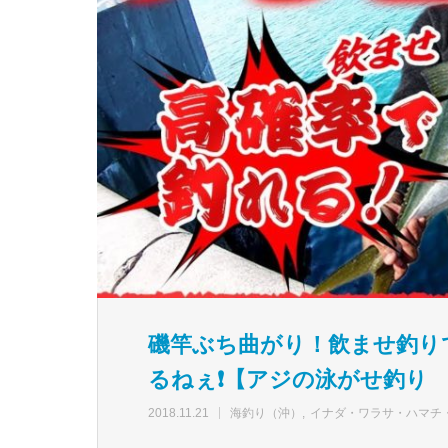
磯竿ぶち曲がり！飲ませ釣り
るねぇ❗【アジの泳がせ釣り
2018.11.21
海釣り（沖）
イナダ・ワラサ・ハマチ