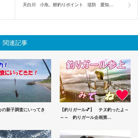
天白川 小魚、鯉釣りポイント 堤防 愛知…
関連記事
カの新子調査にいってき
【釣りガール💕】 チヌ釣ったよ～
～～ 釣りガール企画第…