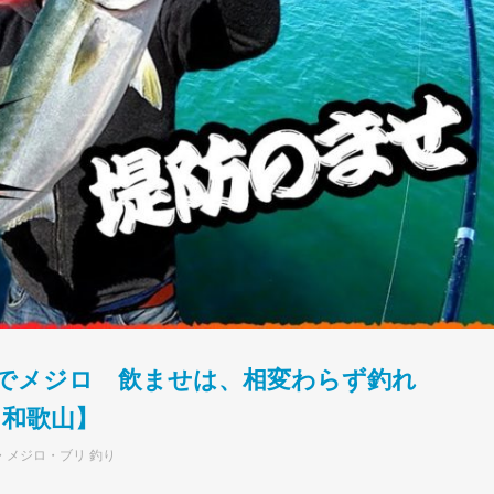
でメジロ 飲ませは、相変わらず釣れ
 和歌山】
・メジロ・ブリ 釣り