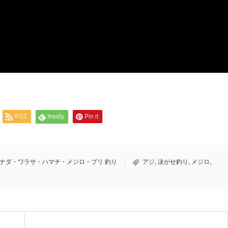
RSS
feedly
Pin it
ナダ・ワラサ・ハマチ・メジロ・ブリ 釣り
アジ
,
泳がせ釣り
,
メジロ
,