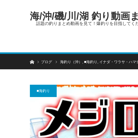
海/沖/磯/川/湖 釣り動
話題の釣りまとめ動画を見て！爆釣りを目指してく
ホーム
ブログ
海釣り（沖）
,
■海釣り
,
イナダ・ワラサ・ハマ
■海釣り