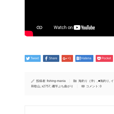
Tweet
Share
+1
Hatena
Pocket
投稿者:
fishing-mania
海釣り（沖）
,
■海釣り
,
イ
和歌山
,
x2757
,
磯竿ぶち曲がり
コメント:
0