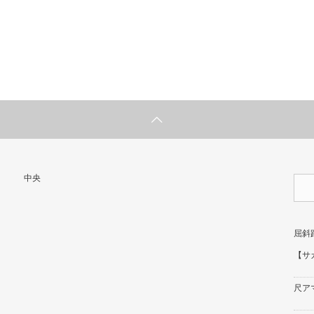
中央
屈斜
【サ
尺ア