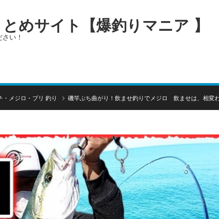
画まとめサイト【爆釣りマニア 】
ださい！
チ・メジロ・ブリ 釣り
磯竿ぶち曲がり！飲ませ釣りでメジロ 飲ませは、相変