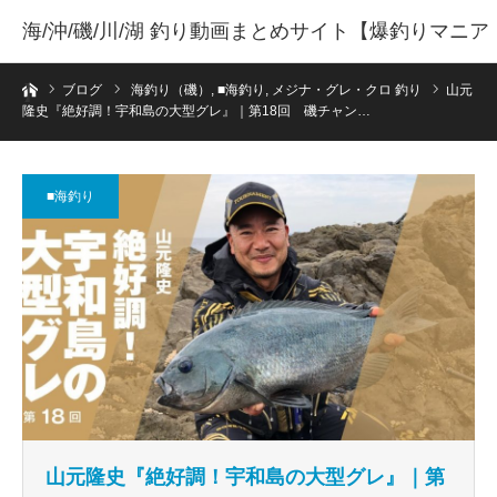
海/沖/磯/川/湖 釣り動画まとめサイト【爆釣りマニア
ホーム
】
ブログ
海釣り（磯）
,
■海釣り
,
メジナ・グレ・クロ 釣り
山元
隆史『絶好調！宇和島の大型グレ』｜第18回 磯チャン…
■海釣り
山元隆史『絶好調！宇和島の大型グレ』｜第