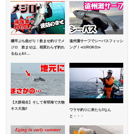
磯竿ぶち曲がり！飲ませ釣りでメ
遠州灘サーフでシーバスフィッシ
ジロ 飲ませは、相変わらず釣れ
ング！≪UROKO≫
るねぇ&#…
【大群発生】そして有明海で大物
キス大漁‼
ワラサ釣りに来たら‼なん
と・・・