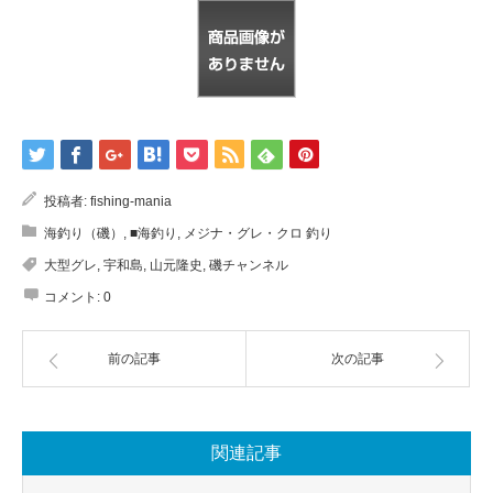
投稿者:
fishing-mania
海釣り（磯）
,
■海釣り
,
メジナ・グレ・クロ 釣り
大型グレ
,
宇和島
,
山元隆史
,
磯チャンネル
コメント:
0
前の記事
次の記事
関連記事