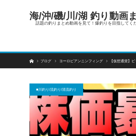
海/沖/磯/川/湖 釣り動
話題の釣りまとめ動画を見て！爆釣りを目指してく
ホーム
ブログ
ヨーロピアンニンフィング
【仮想通貨】ビ
■川釣り/流釣り/清流釣り