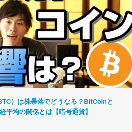
C）は株暴落でどうなる？BitCoinと
日経平均の関係とは【暗号通貨】