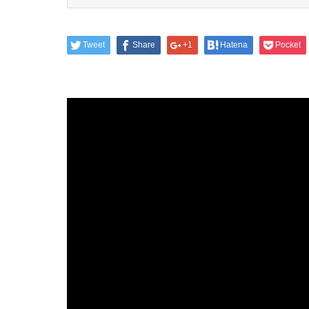
Tweet
Share
+1
Hatena
Pocket