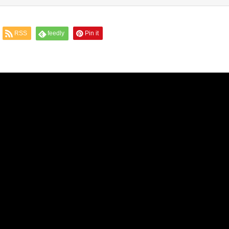
RSS
feedly
Pin it