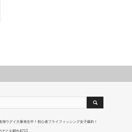
路湖ウグイ大量発生中！初心者フライフィッシング女子爆釣！
カナとお戯れ#71】