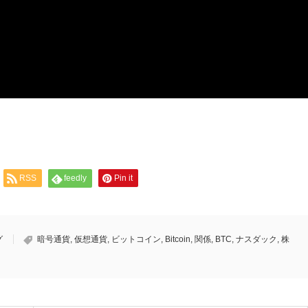
RSS
feedly
Pin it
グ
暗号通貨
,
仮想通貨
,
ビットコイン
,
Bitcoin
,
関係
,
BTC
,
ナスダック
,
株