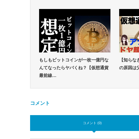
もしもビットコインが一枚一億円な
【知らな
んてなったらヤバくね？【仮想通貨
の原因は
最前線…
コメント
コメント (0)