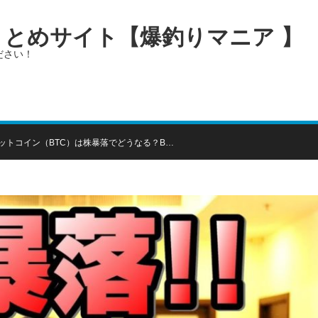
画まとめサイト【爆釣りマニア 】
ださい！
ットコイン（BTC）は株暴落でどうなる？B…