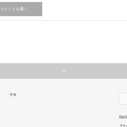
中央
屈斜
【サ