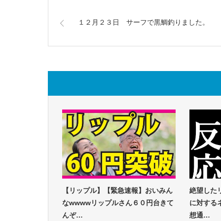
１２月２３日 サーフで黒鯛釣りました。
【リップル】【緊急速報】おいみん
絶望した
なwwwwリップルさん６０円台きて
に対する
んぞ…
想通…