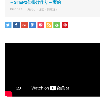
～STEP2仕掛け作り～実釣
1970.01.1
海釣り（堤防・防波堤）