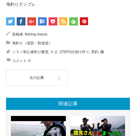
海釣りテンプレ
投稿者:
fishing-mania
海釣り（堤防・防波堤）
シマノ初心者釣り教室
,
チヌ
,
STEP2仕掛け作り
,
実釣
,
磯
コメント:
0
次の記事
関連記事