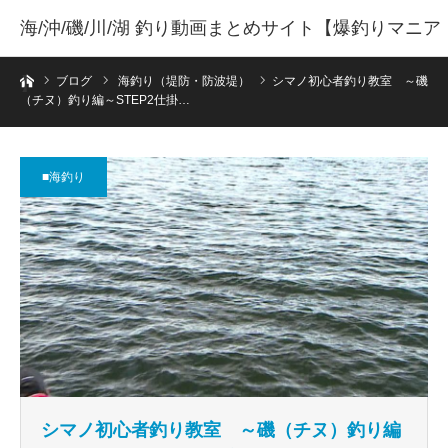
海/沖/磯/川/湖 釣り動画まとめサイト【爆釣りマニア
ホーム
】
ブログ
海釣り（堤防・防波堤）
シマノ初心者釣り教室 ～磯
（チヌ）釣り編～STEP2仕掛…
■海釣り
シマノ初心者釣り教室 ～磯（チヌ）釣り編