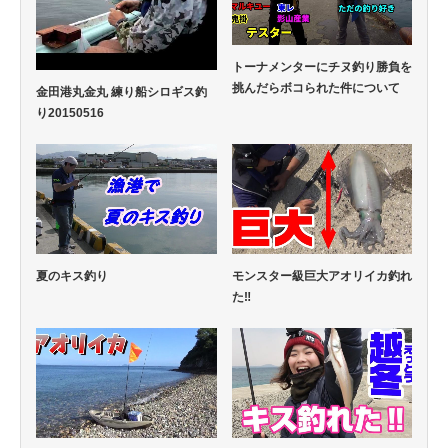
トーナメンターにチヌ釣り勝負を
挑んだらボコられた件について
金田港丸金丸 練り船シロギス釣
り20150516
夏のキス釣り
モンスター級巨大アオリイカ釣れ
た‼