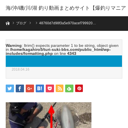
海/沖/磯/川/湖 釣り動画まとめサイト【爆釣りマニア
ホーム
】
ブログ
48760d7d98f3a5e970acef799920…
Warning
: ltrim() expects parameter 1 to be string, object given
in
/home/kagahiro5/turi-suki-bbs.com/public_html/wp-
includes/formatting.php
on line
4343
48760d7d98f3a5e970acef79992059b5.jpeg
2018.04.16