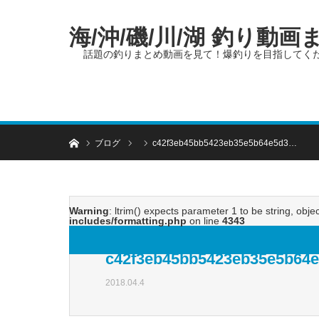
海/沖/磯/川/湖 釣り動
話題の釣りまとめ動画を見て！爆釣りを目指してく
ホーム
ブログ
c42f3eb45bb5423eb35e5b64e5d3…
Warning
: ltrim() expects parameter 1 to be string, obje
includes/formatting.php
on line
4343
c42f3eb45bb5423eb35e5b64e
2018.04.4