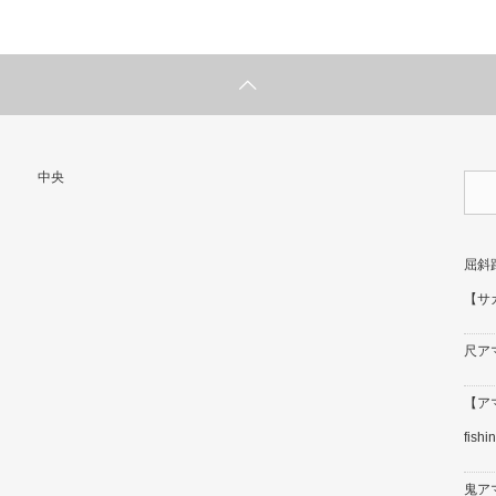
中央
屈斜
【サ
尺ア
【アマ
fishi
鬼ア