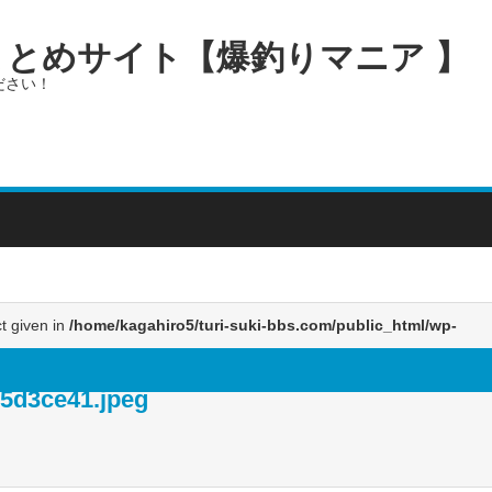
画まとめサイト【爆釣りマニア 】
ださい！
ct given in
/home/kagahiro5/turi-suki-bbs.com/public_html/wp-
5d3ce41.jpeg