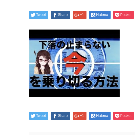
Tweet
Share
+1
Hatena
Pocket
Tweet
Share
+1
Hatena
Pocket