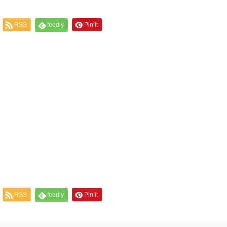
RSS
feedly
Pin it
RSS
feedly
Pin it