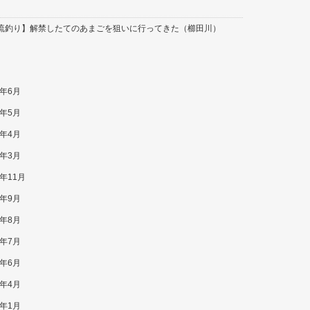
流釣り】解禁したてのあまごを狙いに行ってきた（櫛田川）
0年6月
0年5月
0年4月
0年3月
9年11月
9年9月
9年8月
9年7月
9年6月
9年4月
9年1月