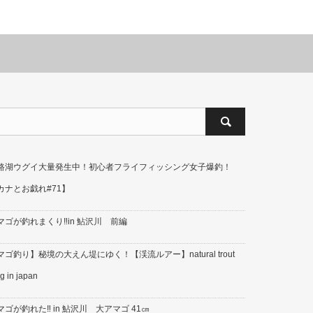
路湖ウグイ大量発生中！初心者フライフィッシング女子爆釣！
カナとお戯れ#71】
マゴが釣れまくり‼in 鮎沢川 前編
ゴ釣り】秘境の大えん堤にゆく！【渓流ルアー】natural trout
ng in japan
マゴが釣れた‼ in 鮎沢川 大アマゴ 41㎝