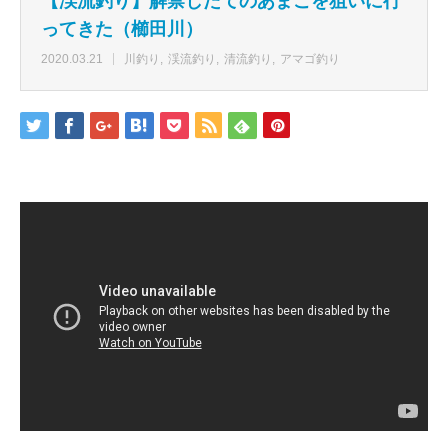
【渓流釣り】解禁したてのあまごを狙いに行
ってきた（櫛田川）
2020.03.21
川釣り
渓流釣り
清流釣り
アマゴ釣り