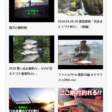
2018.04.28-30 源流探検「沢歩き
とイワナ釣り」（後編）
風天の鯉釣師
2018 乗っ込み鮒釣り…その4 巨
大マブナ連発⁉&#x…
ファメルTV in 黒部川編 サクラマ
ス LONG ver.