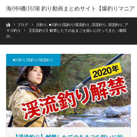
海/沖/磯/川/湖 釣り動画まとめサイト【爆釣りマニア
ホーム
】
ブログ
川釣り
,
■川釣り/流釣り/清流釣り
,
渓流釣り
,
清流釣り
,
ア
マゴ釣り
【渓流釣り】解禁したてのあまごを狙いに行ってきた（櫛田
川…
■川釣り/流釣り/清流釣り