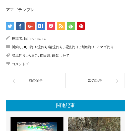
アマゴテンプレ
投稿者:
fishing-mania
川釣り
,
■川釣り/流釣り/清流釣り
,
渓流釣り
,
清流釣り
,
アマゴ釣り
渓流釣り
,
あまご
,
櫛田川
,
解禁したて
コメント:
0
前の記事
次の記事
関連記事