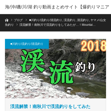
海/沖/磯/川/湖 釣り動画まとめサイト【爆釣りマニア
ホーム
】
ブログ
■川釣り/流釣り/清流釣り
,
渓流釣り
,
清流釣り
,
ヤマメ/山女
魚釣り
渓流解禁！南秋川で渓流釣りをしてみたが…！Mountai…
■川釣り/流釣り/清流釣り
渓流解禁！南秋川で渓流釣りをしてみた