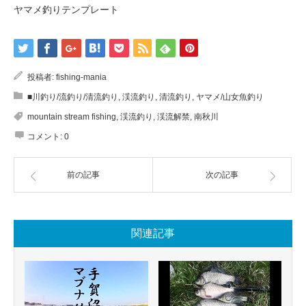
ヤマメ釣りテンプレート
投稿者:
fishing-mania
■川釣り/流釣り/清流釣り
,
渓流釣り
,
清流釣り
,
ヤマメ/山女魚釣り
mountain stream fishing
,
渓流釣り
,
渓流解禁
,
南秋川
コメント:
0
前の記事
次の記事
関連記事