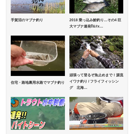
手賀沼のマブナ釣り
2018 乗っ込み鮒釣り…その4 巨
大マブナ連発⁉&#x…
頑張って登るぞ魚止めまで！源流
イワナ釣り / フライフィッシン
住宅・路地裏用水路でマブナ釣り
グ 北海…